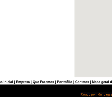
a Inicial
|
Empresa
|
Que Fazemos
|
Portefólio
|
Contatos
|
Mapa geral d