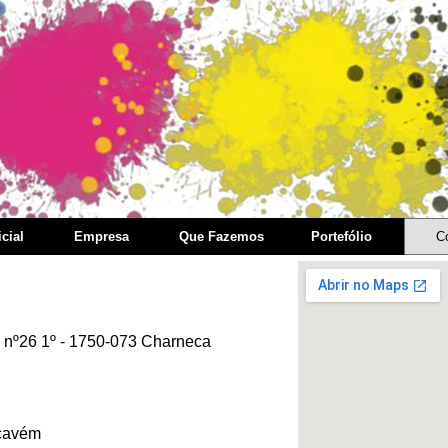
cial
Empresa
Que Fazemos
Portefólio
C
 nº26 1º - 1750-073 Charneca
acavém